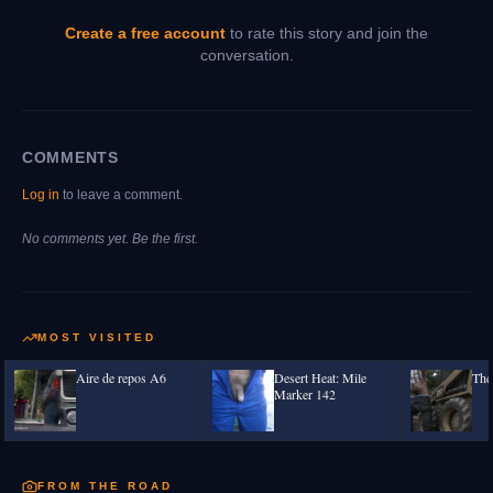
Create a free account
to rate this story and join the
conversation.
COMMENTS
Log in
to leave a comment.
No comments yet. Be the first.
MOST VISITED
Aire de repos A6
Desert Heat: Mile
The
Marker 142
FROM THE ROAD