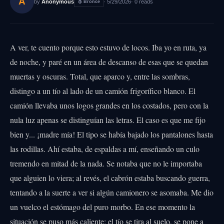
A
by
Anonymous
·
5/29/2026
·
0
reads
🥉
Bronce
A ver, te cuento porque esto estuvo de locos. Iba yo en ruta, ya
de noche, y paré en un área de descanso de esas que se quedan
muertas y oscuras. Total, que aparco y, entre las sombras,
distingo a un tío al lado de un camión frigorífico blanco. El
camión llevaba unos logos grandes en los costados, pero con la
nula luz apenas se distinguían las letras. El caso es que me fijo
bien y... ¡madre mía! El tipo se había bajado los pantalones hasta
las rodillas. Ahí estaba, de espaldas a mí, enseñando un culo
tremendo en mitad de la nada. Se notaba que no le importaba
que alguien lo viera; al revés, el cabrón estaba buscando guerra,
tentando a la suerte a ver si algún camionero se asomaba. Me dio
un vuelco el estómago del puro morbo. En ese momento la
situación se puso más caliente: el tío se tira al suelo, se pone a