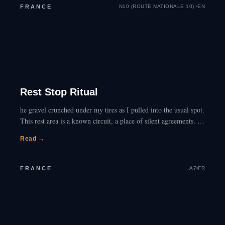
FRANCE
N10 (ROUTE NATIONALE 10).
EN
Rest Stop Ritual
he gravel crunched under my tires as I pulled into the usual spot.
This rest area is a known circuit, a place of silent agreements. I
tell myself I’m just…
Read →
FRANCE
A7
FR