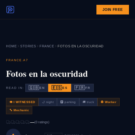
JOIN FREE
HOME
STORIES
FRANCE
FOTOS EN LA OSCURIDAD
·
FRANCE
A7
Fotos en la oscuridad
🇬🇧
🇪🇸
🇫🇷
READ IN:
EN
ES
FR
👁 I WITNESSED
🌙
night
🅿️
parking
🚚
truck
👷
Worker
🔧
Mechanic
—
(
0
rating
s
)